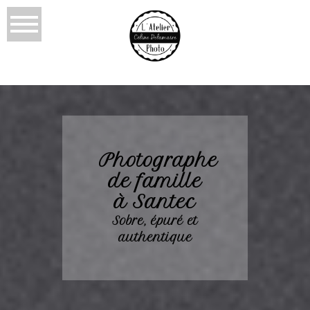
Photographe
de famille
à Santec
Sobre, épuré et
authentique