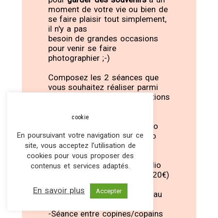
moment de votre vie ou bien de
se faire plaisir tout simplement,
il n'y a pas
besoin de grandes occasions
pour venir se faire
photographier ;-)
Composez les 2 séances que
vous souhaitez réaliser parmi
une large gamme de prestations
:
cookie
-Séance Grossesse au studio
En poursuivant votre navigation sur ce
-Séance Naissance au studio
-Séance Maman&Moi /
site, vous acceptez l’utilisation de
Papa&Moi au studio
cookies pour vous proposer des
-Séance Grand Bébé au studio
contenus et services adaptés.
(supplément bain de lait de 20€)
-Séance Famille au studio
En savoir plus
Accepter
-Séance Portrait de Femme au
studio
-Séance entre copines/copains