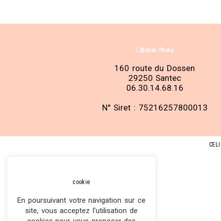
L’Atelier Photo
160 route du Dossen
29250 Santec
06.30.14.68.16
N° Siret : 75216257800013
CEL
cookie
En poursuivant votre navigation sur ce
site, vous acceptez l’utilisation de
cookies pour vous proposer des