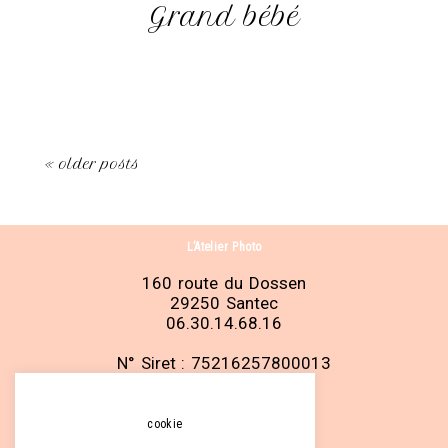
Grand bébé
« older posts
L’Atelier Photo
160 route du Dossen
29250 Santec
06.30.14.68.16
N° Siret : 75216257800013
cookie